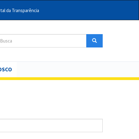
tal da Transparência
sca
Busca
uscar
OSCO