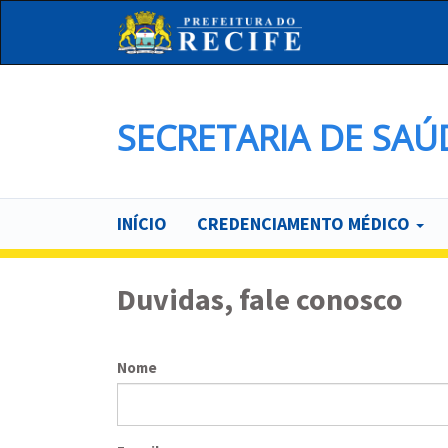
Pular
para
o
conteúdo
principal
SECRETARIA DE SAÚ
Main
INÍCIO
CREDENCIAMENTO MÉDICO
navigation
Duvidas, fale conosco
Nome