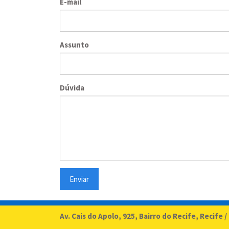
E-mail
Assunto
Dúvida
Enviar
Av. Cais do Apolo, 925, Bairro do Recife, Recife /