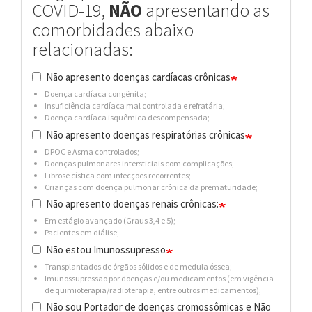
COVID-19,
NÃO
apresentando as
comorbidades abaixo
relacionadas:
Não apresento doenças cardíacas crônicas
Doença cardíaca congênita;
Insuficiência cardíaca mal controlada e refratária;
Doença cardíaca isquêmica descompensada;
Não apresento doenças respiratórias crônicas
DPOC e Asma controlados;
Doenças pulmonares intersticiais com complicações;
Fibrose cística com infecções recorrentes;
Crianças com doença pulmonar crônica da prematuridade;
Não apresento doenças renais crônicas:
Em estágio avançado (Graus 3,4 e 5);
Pacientes em diálise;
Não estou Imunossupresso
Transplantados de órgãos sólidos e de medula óssea;
Imunossupressão por doenças e/ou medicamentos (em vigência
de quimioterapia/radioterapia, entre outros medicamentos);
Não sou Portador de doenças cromossômicas e Não